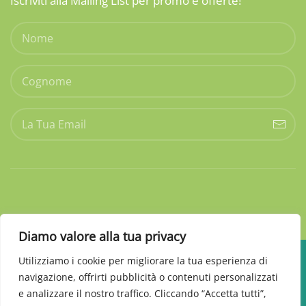
Iscriviti alla Mailing List per promo e offerte!
Diamo valore alla tua privacy
Utilizziamo i cookie per migliorare la tua esperienza di
©
2026
AMDGarden. P. Iva 01161120868 REA: EN-64353.
navigazione, offrirti pubblicità o contenuti personalizzati
All rights reserved. Design by
Insight
e analizzare il nostro traffico. Cliccando “Accetta tutti”,