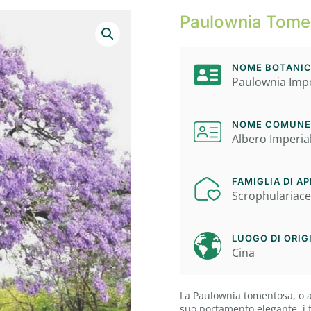
Paulownia Tomen
NOME BOTANIC
Paulownia Impe
NOME COMUNE
Albero Imperia
FAMIGLIA DI A
Scrophulariac
LUOGO DI ORIG
Cina
La Paulownia tomentosa, o al
suo portamento elegante, i f