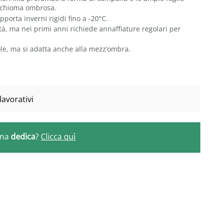
a chioma ombrosa.
pporta inverni rigidi fino a -20°C.
cità, ma nei primi anni richiede annaffiature regolari per
ole, ma si adatta anche alla mezz’ombra.
lavorativi
una
dedica
?
Clicca quì