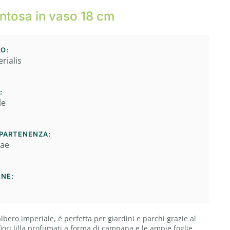
tosa in vaso 18 cm
O:
rialis
:
le
PPARTENENZA:
eae
INE:
bero imperiale, è perfetta per giardini e parchi grazie al
iori lilla profumati a forma di campana e le ampie foglie