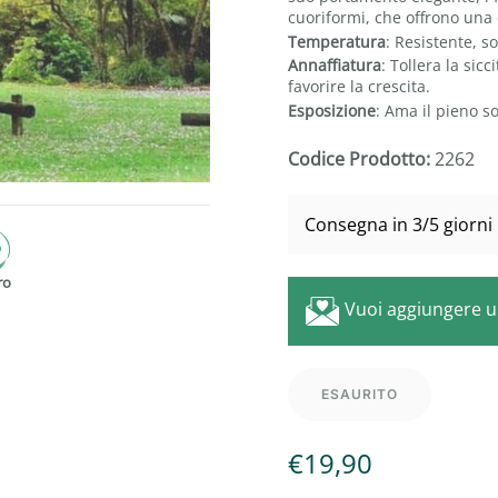
cuoriformi, che offrono un
Temperatura
: Resistente, so
Annaffiatura
: Tollera la sic
favorire la crescita.
Esposizione
:
Ama il pieno s
Codice Prodotto:
2262
Consegna in 3/5 giorni 
ro
Vuoi aggiungere 
ESAURITO
€
19,90