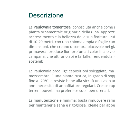
Descrizione
La
Paulownia tomentosa
, conosciuta anche come 
pianta ornamentale originaria della Cina, apprezz
accrescimento e la bellezza della sua fioritura. P
di 10-20 metri, con una chioma ampia e foglie cuo
dimensioni, che creano un’ombra piacevole nei gia
primavera, produce fiori profumati color lilla o vio
campana, che attirano api e farfalle, rendendola 
sostenibili.
La Paulownia predilige esposizioni soleggiate, ma 
mezz’ombra. È una pianta rustica, in grado di so
fino a -20°C, e resiste bene alla siccità una volta a
anni necessita di annaffiature regolari. Cresce r
terreni poveri, ma preferisce suoli ben drenati.
La manutenzione è minima: basta rimuovere rami 
per mantenerla sana e rigogliosa, ideale per abbel