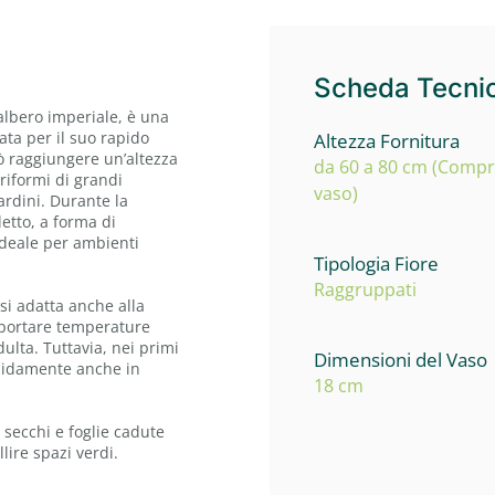
Scheda Tecni
albero imperiale, è una
ata per il suo rapido
Altezza Fornitura
uò raggiungere un’altezza
da 60 a 80 cm (Comp
riformi di grandi
vaso)
rdini. Durante la
letto, a forma di
ideale per ambienti
Tipologia Fiore
Raggruppati
si adatta anche alla
pportare temperature
dulta. Tuttavia, nei primi
Dimensioni del Vaso
apidamente anche in
18 cm
secchi e foglie cadute
lire spazi verdi.